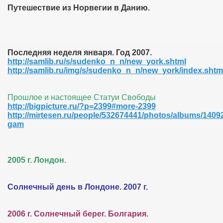
Путешествие из Норвегии в Данию.
Последняя неделя января. Год 2007.
http://samlib.ru/s/sudenko_n_n/new_york.shtml
http://samlib.ru/img/s/sudenko_n_n/new_york/index.shtm
Прошлое и настоящее Статуи Свободы
http://bigpicture.ru/?p=2399#more-2399
http://mirtesen.ru/people/532674441/photos/albums/140
gam
2005 г. Лондон.
Солнечный день в Лондоне. 2007 г.
2006 г. Солнечный берег. Болгария.