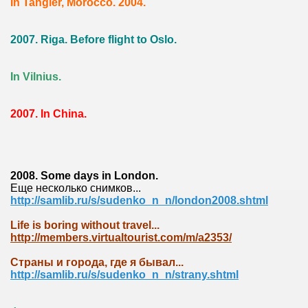
In Tangier, Morocco. 2004.
2007. Riga. Before flight to Oslo.
In Vilnius.
2007. In China.
2008. Some days in London.
Еще несколько снимков...
http://samlib.ru/s/sudenko_n_n/london2008.shtml
Life is boring without travel...
http://members.virtualtourist.com/m/a2353/
Cтраны и города, где я бывал...
http://samlib.ru/s/sudenko_n_n/strany.shtml