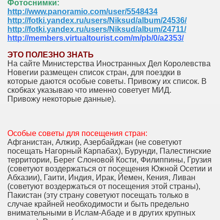
Фотоснимки:
http://www.panoramio.com/user/5548434
http://fotki.yandex.ru/users/Niksud/album/24536/
http://fotki.yandex.ru/users/Niksud/album/24711/
http://members.virtualtourist.com/m/pb/0/a2353/
ЭТО ПОЛЕЗНО ЗНАТЬ
На сайте Министерства Иностранных Дел Королевства
Новегии размещен список стран, для поездки в
которые даются особые советы. Привожу их список. В
скобках указываю что именно советует МИД.
Привожу некоторые данные).
Особые советы для посещения стран:
Афганистан, Алжир, Азербайджан (не советуют
посещать Нагорный Карпабах), Бурунди, Палестинские
территории, Берег Слоновой Кости, Филиппины, Грузия
(советуют воздержаться от посещения Южной Осетии и
Абхазии), Гаити, Индия, Ирак, Йемен, Кения, Ливан
(советуют воздержаться от посещения этой страны),
Пакистан (эту страну советуют посещать только в
случае крайней необходимости и быть предельно
внимательными в Ислам-Абаде и в других крупных