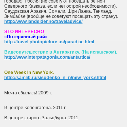
городах), Россия
(не советуют посещать регион
Северного Кавказа, если нет острой необходимости),
Саудовская Аравия, Сомали, Шри Ланка, Таиланд,
Зимбабве (вообще не советуют посещать эту страну).
http://www.landsider.no/traveladvice/
ЭТО ИНТЕРЕСНО
«Потерянный рай»
http://travel.photopicture.us/paradise.html
Видеопутешествие в Антарктику. (На испанском).
http://www.interpatagonia.com/antartica/
One Week In New York.
http://samlib.ru/s/sudenko_n_n/new_york.shtml
Мечта сбылась! 2009 г.
В центре Копенгагена. 2011 г
В центре старого Зальцбурга. 2011 г.