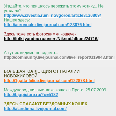
Угадайте, что пришлось пережить этому котику... Не
угадали?..
http://www.izvestia.ru/n_novgorod/article3130809/
Нашел здесь:
http://aerosnake.livejournal.com/123876.html
Здесь тоже есть фотоснимки кошечек...
http://fotki.yandex.ru/users/Niksud/album/24716/
А тут их видимо-невидимо...
http://community.livejournal.com/live_report/319043.html
БОЛЬШАЯ КОЛЛЕКЦИЯ ОТ НАТАЛИИ
НОВОЖИЛОВОЙ
http://1gatta-felice.livejournal.com/122878.html
Международная выставка кошек в Праге. 25.07.2009.
http://bigpicture.ru/?p=5132
ЗДЕСЬ СПАСАЮТ БЕЗДОМНЫХ КОШЕК
http://alandinna.livejournal.com/