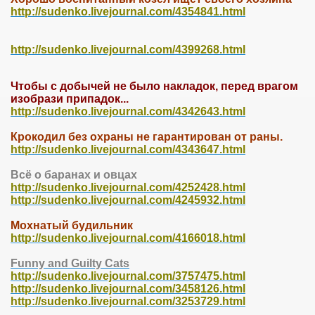
http://sudenko.livejournal.com/4354841.html
http://sudenko.livejournal.com/4399268.html
Чтобы с добычей не было накладок, перед врагом
изобрази припадок...
http://sudenko.livejournal.com/4342643.html
Крокодил без охраны не гарантирован от раны.
http://sudenko.livejournal.com/4343647.html
Всё о баранах и овцах
http://sudenko.livejournal.com/4252428.html
http://sudenko.livejournal.com/4245932.html
Мохнатый будильник
http://sudenko.livejournal.com/4166018.html
Funny and Guilty Cats
http://sudenko.livejournal.com/3757475.html
http://sudenko.livejournal.com/3458126.html
http://sudenko.livejournal.com/3253729.html