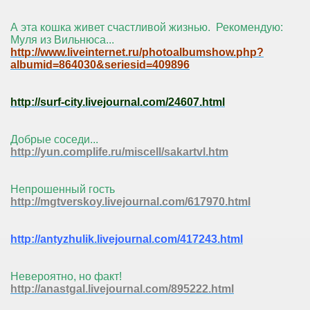
А эта кошка живет счастливой жизнью. Рекомендую:
Муля из Вильнюса...
http://www.liveinternet.ru/photoalbumshow.php?
albumid=864030&seriesid=409896
http://surf-city.livejournal.com/24607.html
Добрые соседи...
http://yun.complife.ru/miscell/sakartvl.htm
Непрошенный гость
http://mgtverskoy.livejournal.com/617970.html
http://antyzhulik.livejournal.com/417243.html
Невероятно, но факт!
http://anastgal.livejournal.com/895222.html