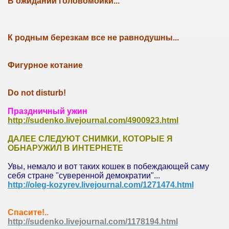
В ожидании головомойки...
К родным березкам все не равнодушны...
Фигурное котание
Do not disturb!
Праздничный ужин
http://sudenko.livejournal.com/4900923.html
ДАЛЕЕ СЛЕДУЮТ СНИМКИ, КОТОРЫЕ Я
ОБНАРУЖИЛ В ИНТЕРНЕТЕ
Увы, немало и вот таких кошек в побеждающей саму
себя стране "суверенной демократии"...
http://oleg-kozyrev.livejournal.com/1271474.html
Спасите!..
http://sudenko.livejournal.com/1178194.html